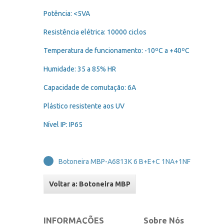
Potência: <5VA
Resistência elétrica: 10000 ciclos
Temperatura de funcionamento: -10ºC a +40ºC
Humidade: 35 a 85% HR
Capacidade de comutação: 6A
Plástico resistente aos UV
Nível IP: IP65
Botoneira MBP-A6813K 6 B+E+C 1NA+1NF
Voltar a: Botoneira MBP
INFORMAÇÕES
Sobre Nós