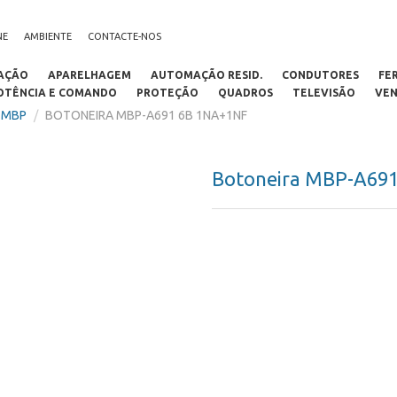
NE
AMBIENTE
CONTACTE-NOS
AÇÃO
APARELHAGEM
AUTOMAÇÃO RESID.
CONDUTORES
FE
OTÊNCIA E COMANDO
PROTEÇÃO
QUADROS
TELEVISÃO
VEN
 MBP
/
BOTONEIRA MBP-A691 6B 1NA+1NF
Botoneira MBP-A69